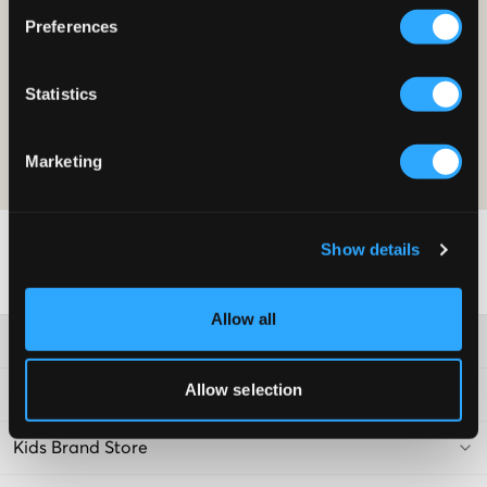
WORD LID EN KRIJG 10% KORTING OP JE AANKOOP!
Preferences
LID WORDEN
Statistics
De aanbieding is geldig op je eerste aankoop als lid en geldt op
normale prijzen. De korting kan niet worden gecombineerd met andere
aanbiedingen. Lees voor meer informatie over het lidmaatschap onze
Marketing
lidmaatschapsvoorwaarden
and our
privacy-en-cookieverklaring
Show details
Allow all
Klantenservice
Allow selection
Voorwaarden
Kids Brand Store