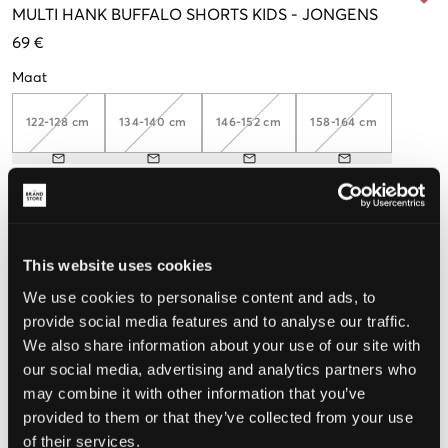
MULTI
HANK BUFFALO SHORTS KIDS
-
JONGENS
69 €
Maat
122-128 cm
134-140 cm
146-152 cm
158-164 cm
De maat lijkt
Te klein
Perfect
Te groot
This website uses cookies
MAATTABEL
We use cookies to personalise content and ads, to
provide social media features and to analyse our traffic.
KIES EEN MAAT
We also share information about your use of our site with
our social media, advertising and analytics partners who
may combine it with other information that you’ve
Snelle levering
provided to them or that they’ve collected from your use
Gratis verzending vanaf €69
of their services.
Recht op herroeping binnen 60 dagen