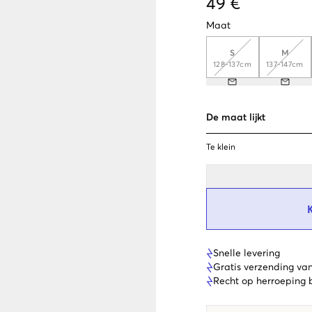
49 €
Maat
S
M
128-137cm
137-147cm
De maat lijkt
Te klein
Snelle levering
Gratis verzending va
Recht op herroeping