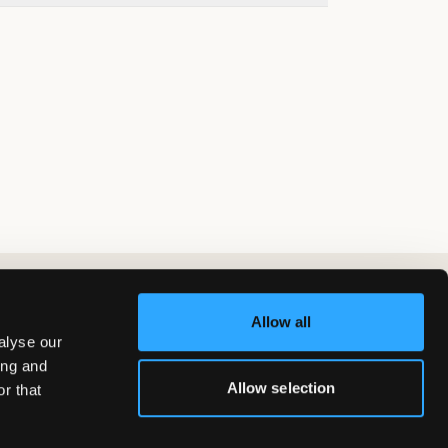
Allow all
alyse our
ing and
Allow selection
r that