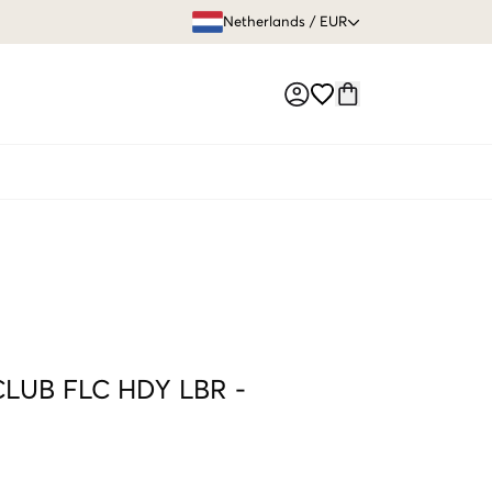
GRATIS VERZEN
Netherlands
/
EUR
Market switch
LUB FLC HDY LBR
-