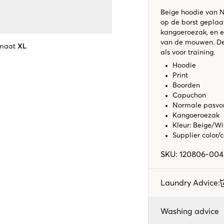
Beige hoodie van N
op de borst geplaa
kangoeroezak, en e
van de mouwen. Dez
 maat
XL
als voor training.
Hoodie
Print
Boorden
Capuchon
Normale pasv
Kangoeroezak
Kleur: Beige/W
Supplier color/
SKU
:
120806-004
Laundry Advice
:
Washing advice