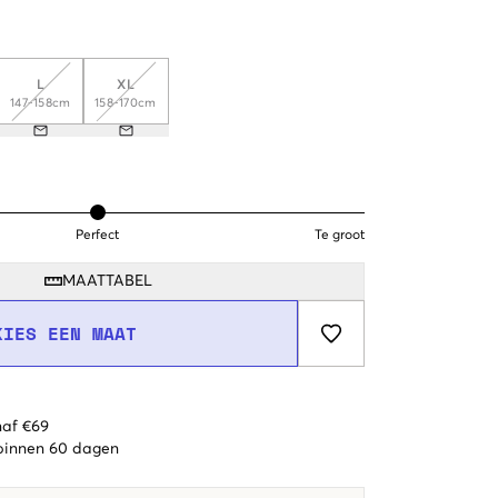
L
XL
147-158cm
158-170cm
Perfect
Te groot
MAATTABEL
KIES EEN MAAT
naf €69
 binnen 60 dagen