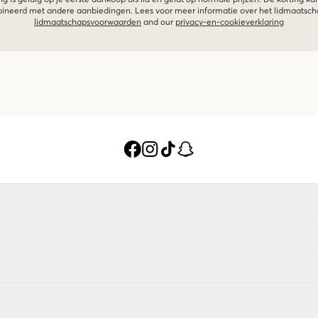
g is geldig op je eerste aankoop als lid en geldt op normale prijzen. De korting ka
neerd met andere aanbiedingen. Lees voor meer informatie over het lidmaatsc
lidmaatschapsvoorwaarden
and our
privacy-en-cookieverklaring