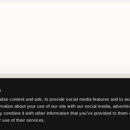
Market switcher
s
ise content and ads, to provide social media features and to an
rmation about your use of our site with our social media, advertis
 combine it with other information that you’ve provided to them o
 use of their services.
Netherlands
/
EUR