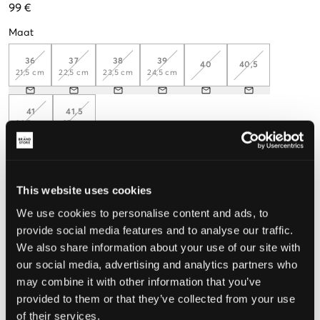
99 €
Maat
36
37
38
39
40
40,5
21,5 cm
22,5 cm
23,5 cm
24,5 cm
41
41,5
26,5 cm
27 cm
Meet je voeten op, zodat je de juiste maat kunt kiezen
This website uses cookies
De maat lijkt
We use cookies to personalise content and ads, to
Te klein
Perfect
Te groot
provide social media features and to analyse our traffic.
We also share information about your use of our site with
MAATTABEL
our social media, advertising and analytics partners who
may combine it with other information that you’ve
KIES EEN MAAT
provided to them or that they’ve collected from your use
of their services.