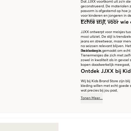
Dat JJXX voortkomt uit zo'n ster
geconstrueerd. De materialen z
pasvorm is afgestemd op hoe jo
voor kinderen en jongeren in 
kinderlijk aan te voelen.
Echte stijl, voor wi
JJXX ontwerpt voor meisjes tuss
mooi uitziet. De stijl is trendze
jeans en streetwear, maar men
na seizoen relevant blijven. Het
daartussenin.
De kleding is gemaakt om echt t
Tienermeisjes die zich met zelfv
zowel in kwaliteit als in gevo
kopen daadwerkelijk meegaat, e
Ontdek JJXX bij Kid
Wij bij Kids Brand Store zijn bl
kleding willen met echt goede s
wat precies bij jou past.
Tonen
Meer
...