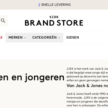
SNELLE LEVERING
LE
MERKEN
CATEGORIEËN
GIDSEN
JJXX is het merk van Jack & Jon
is dat begrijpt waar jonge stijl
en en jongeren
gebouwd op decennia aan kennis
willen en geen genoegen nemen
Van Jack & Jones n
Jack & Jones heeft sinds 1990 e
herenmode. JJXX is de volgende 
meisjes en jongeren die dezelf
voor hen is ontworpen. De erfeni