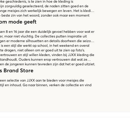
ke geschiedenis, is te zien in hoe de kleding is
ijn zorgvuldig geselecteerd, de naden zitten goed en de
nge meisjes zich werkelijk bewegen en leven. Het is kleding
de beste zin van het woord, zonder ook maar een moment
e om mode geeft
en 8 en 16 jaar die een duidelijk gevoel hebben voor wat er
ker, maar niet vluchtig. De collecties putten inspiratie uit
gen er moderne silhouetten en details doorheen die seizoen
 is een stijl die werkt op school, in het weekend en overal
e dragen, niet alleen om er goed uit te zien op foto's.
ertrouwen en stijl willen kleden, vinden bij JJXX kleding die
el standhoudt. Ouders kunnen erop vertrouwen dat wat ze
n de jongeren kunnen tevreden zijn dat het er goed uitziet.
s Brand Store
ij een selectie van JJXX aan te bieden voor meisjes die
tijl en inhoud. Ga naar binnen, verken de collectie en vind