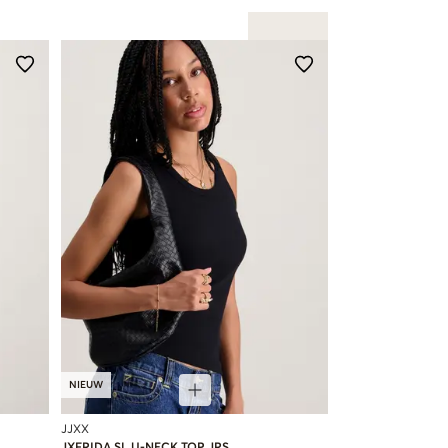
NIEUW
JJXX
JXFRIDA SL U-NECK TOP JRS