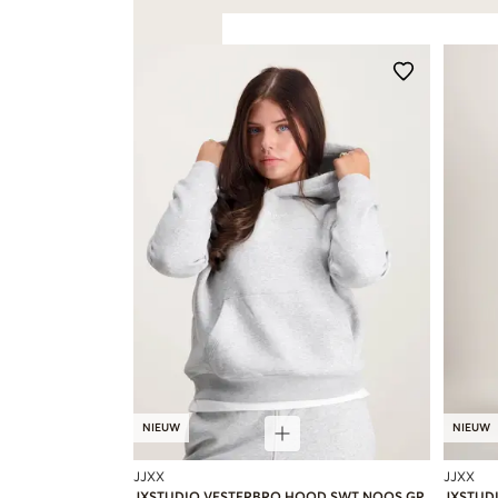
NIEUW
NIEUW
JJXX
JJXX
JXSTUDIO VESTERBRO HOOD SWT NOOS GR
JXSTUD