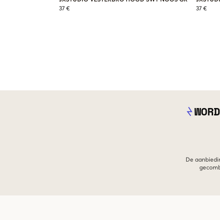
37 €
37 €
WORD
De aanbiedin
gecombi