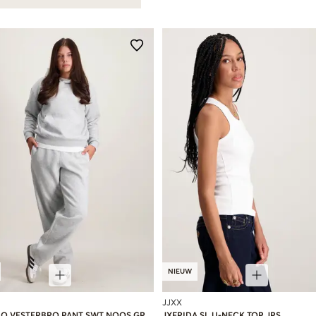
NIEUW
JJXX
IO VESTERBRO PANT SWT NOOS GR
JXFRIDA SL U-NECK TOP JRS