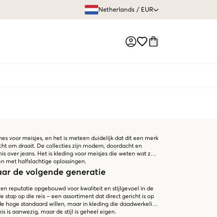
GRATIS VERZEN
Netherlands
/
EUR
Market switch
es voor meisjes, en het is meteen duidelijk dat dit een merk
 echt om draait. De collecties zijn modern, doordacht en
 over jeans. Het is kleding voor meisjes die weten wat ze
 met halfslachtige oplossingen.
aar de volgende generatie
en reputatie opgebouwd voor kwaliteit en stijlgevoel in de
stap op die reis – een assortiment dat direct gericht is op
de hoge standaard willen, maar in kleding die daadwerkelijk
s is aanwezig, maar de stijl is geheel eigen.