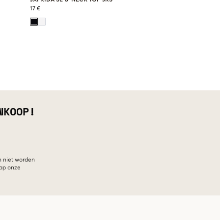
17 €
NKOOP!
n niet worden
hap onze