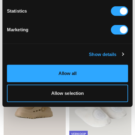
Statistics
VERKOOP
Marketing
MAGGIORE
Fila
M LOGO SLIPPERS
FILA TIRENO SLIPPER WMN
39 €
14,50 €
29 €
Show details
Allow all
Allow selection
VERKOOP