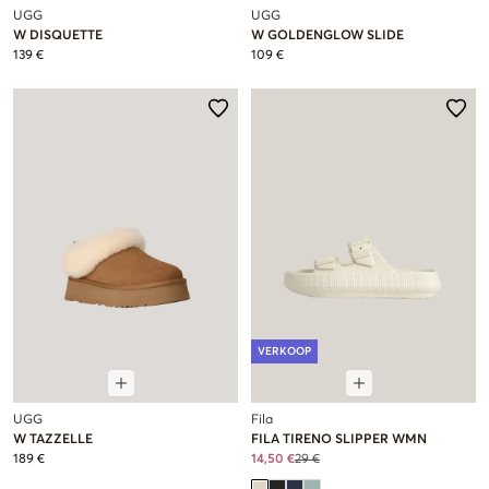
UGG
UGG
W DISQUETTE
W GOLDENGLOW SLIDE
139 €
109 €
VERKOOP
UGG
Fila
W TAZZELLE
FILA TIRENO SLIPPER WMN
189 €
14,50 €
29 €