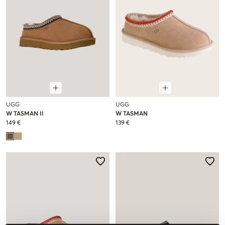
UGG
UGG
W TASMAN II
W TASMAN
149 €
139 €