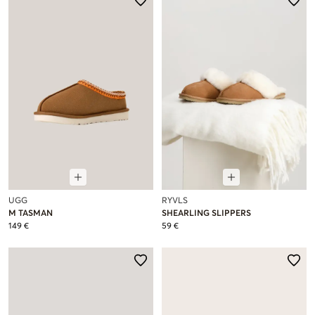
UGG
RYVLS
M TASMAN
SHEARLING SLIPPERS
149 €
59 €