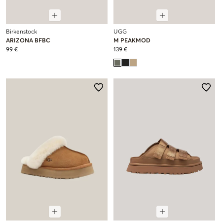
Birkenstock
UGG
ARIZONA BFBC
M PEAKMOD
99 €
139 €