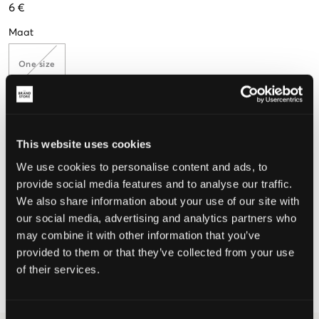
6 €
Maat
One size
De maat lijkt
This website uses cookies
Te klein
Perfect
Te groot
We use cookies to personalise content and ads, to
provide social media features and to analyse our traffic.
We also share information about your use of our site with
KIES EEN MAAT
our social media, advertising and analytics partners who
may combine it with other information that you’ve
provided to them or that they’ve collected from your use
Snelle levering
of their services.
Gratis verzending vanaf €69
Recht op herroeping binnen 60 dagen
Consent