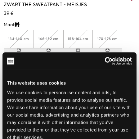
ZWART
THE SWEATPANT
-
MEISJES
39 €
Maat
Clone modal
134-140 cm
146-152 cm
158-164 cm
170-176 cm
De maat lijkt
Te klein
Perfect
Te groot
This website uses cookies
We use cookies to personalise content and ads, to
MAATTABEL
provide social media features and to analyse our traffic.
KIES EEN MAAT
We also share information about your use of our site with
our social media, advertising and analytics partners who
may combine it with other information that you’ve
Snelle levering
provided to them or that they’ve collected from your use
Gratis verzending vanaf €69
of their services.