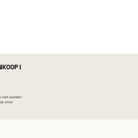
NKOOP!
n niet worden
hap onze