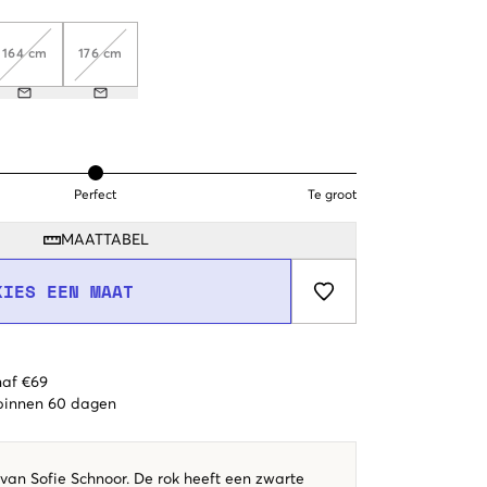
164 cm
176 cm
Perfect
Te groot
MAATTABEL
KIES EEN MAAT
naf €69
 binnen 60 dagen
van Sofie Schnoor. De rok heeft een zwarte