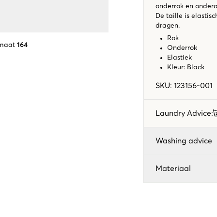
onderrok en ondera
De taille is elastis
dragen.
Rok
 maat
164
Onderrok
Elastiek
Kleur: Black
SKU
:
123156-001
Laundry Advice
:
Washing advice
Materiaal