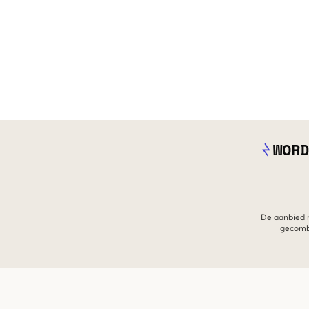
WORD
De aanbiedin
gecombi