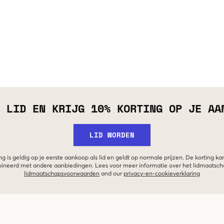
 LID EN KRIJG 10% KORTING OP JE AA
LID WORDEN
g is geldig op je eerste aankoop als lid en geldt op normale prijzen. De korting ka
neerd met andere aanbiedingen. Lees voor meer informatie over het lidmaatsc
lidmaatschapsvoorwaarden
and our
privacy-en-cookieverklaring