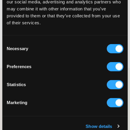
our social media, advertising and analytics partners who
Te klein
Perfect
Te groot
may combine it with other information that you’ve
provided to them or that they’ve collected from your use
of their services.
KIES EEN MAAT
Consent
Necessary
Snelle levering
Selection
Gratis verzending vanaf €69
Recht op herroeping binnen 60 dagen
Preferences
Blauw T-shirt van Gant. Het T-shirt heeft een normale pasvorm
en een ronde hals. Het merklogo is op de borst geborduurd.
Statistics
T-shirt
Normale pasvorm
Marketing
Ronde hals
Borduurwerk
Kleur: 433 Evening Blue
Supplier color/color code
:
EVENING BLUE
Show details