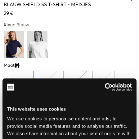
BLAUW
SHIELD SS T-SHIRT
-
MEISJES
29 €
Kleur
:
Blauw
Maat
Clone modal
134-140 cm
146-152 cm
158-164 cm
170 cm
Nog
1
over
176 cm
This website uses cookies
We use cookies to personalise content and ads, to
provide social media features and to analyse our traffic.
De maat lijkt
We also share information about your use of our site with