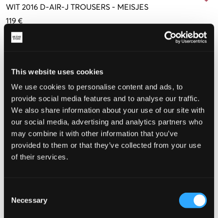
WIT
2016 D-AIR-J TROUSERS
-
MEISJES
119 €
Maat
10 jaar
12 jaar
14 jaar
16 jaar
140 cm
150 cm
160 cm
170 cm
This website uses cookies
We use cookies to personalise content and ads, to
provide social media features and to analyse our traffic.
De maat lijkt
We also share information about your use of our site with
our social media, advertising and analytics partners who
Te klein
Perfect
Te groot
may combine it with other information that you’ve
MAATTABEL
provided to them or that they’ve collected from your use
of their services.
KIES EEN MAAT
Consent
Snelle levering
Necessary
Selection
Gratis verzending vanaf €69
Recht op herroeping binnen 60 dagen