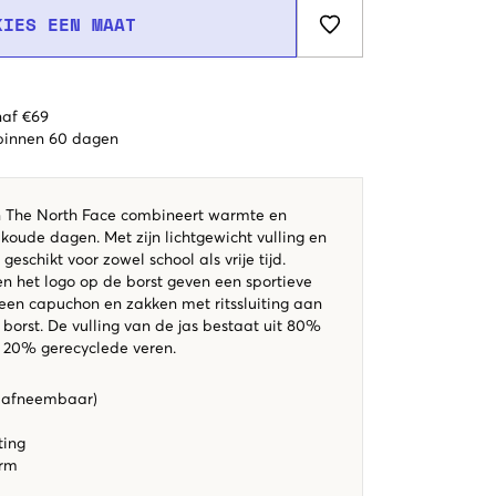
KIES EEN MAAT
naf €69
 binnen 60 dagen
n The North Face combineert warmte en
r koude dagen. Met zijn lichtgewicht vulling en
j geschikt voor zowel school als vrije tijd.
en het logo op de borst geven een sportieve
 een capuchon en zakken met ritssluiting aan
 borst. De vulling van de jas bestaat uit 80%
n 20% gerecyclede veren.
 afneembaar)
iting
orm