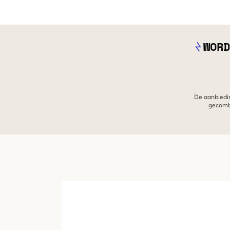
WORD
De aanbiedin
gecombi