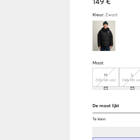
149 €
Kleur
:
Zwart
Maat
M
L
(133-141 cm)
(146-151 c
De maat lijkt
Te klein