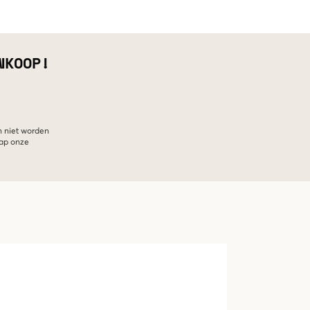
NKOOP!
n niet worden
hap onze