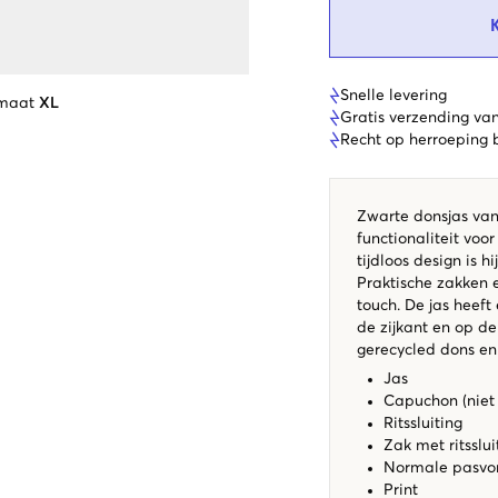
Snelle levering
 maat
XL
Gratis verzending va
Recht op herroeping
Zwarte donsjas va
functionaliteit voo
tijdloos design is hi
Praktische zakken 
touch. De jas heeft
de zijkant en op de
gerecycled dons e
Jas
Capuchon (niet
Ritssluiting
Zak met ritsslu
Normale pasv
Print