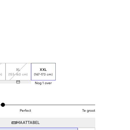
XL
XXL
m)
(155-160 cm)
(167-173 cm)
Nog
1
over
Perfect
Te groot
MAATTABEL