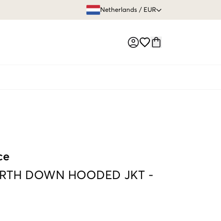
GRATIS VERZEN
Netherlands
/
EUR
Market switch
ce
RTH DOWN HOODED JKT
-