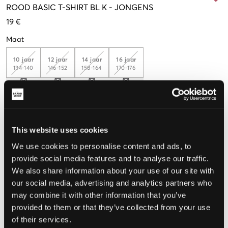
ROOD
BASIC T-SHIRT BL K
-
JONGENS
19 €
Maat
10 jaar
12 jaar
14 jaar
16 jaar
134-140
146-152
158-164
170-176
De maat lijkt
This website uses cookies
Te klein
Perfect
Te groot
We use cookies to personalise content and ads, to
MAATTABEL
provide social media features and to analyse our traffic.
We also share information about your use of our site with
KIES EEN MAAT
our social media, advertising and analytics partners who
may combine it with other information that you’ve
Snelle levering
provided to them or that they’ve collected from your use
Gratis verzending vanaf €69
of their services.
Recht op herroeping binnen 60 dagen