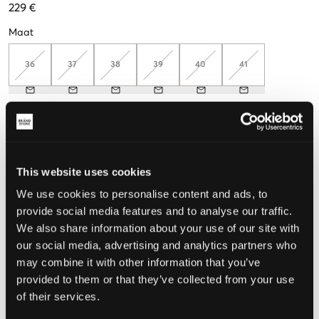
229 €
Maat
36
37
38
39
40
41
Meet je voeten op, zodat je de juiste maat kunt kiezen
De maat lijkt
This website uses cookies
Te klein
Perfect
Te groot
We use cookies to personalise content and ads, to
MAATTABEL
provide social media features and to analyse our traffic.
We also share information about your use of our site with
KIES EEN MAAT
our social media, advertising and analytics partners who
may combine it with other information that you’ve
provided to them or that they’ve collected from your use
Snelle levering
Gratis verzending vanaf €69
of their services.
Recht op herroeping binnen 60 dagen