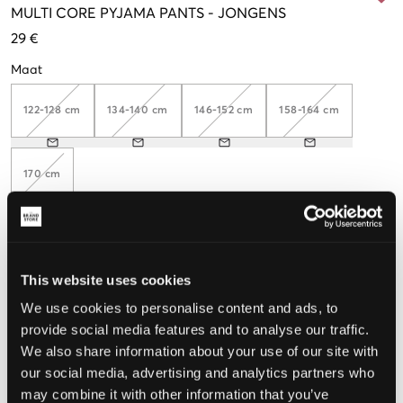
MULTI
CORE PYJAMA PANTS
-
JONGENS
29 €
Maat
122-128 cm
134-140 cm
146-152 cm
158-164 cm
170 cm
De maat lijkt
This website uses cookies
Te klein
Perfect
Te groot
We use cookies to personalise content and ads, to
provide social media features and to analyse our traffic.
MAATTABEL
We also share information about your use of our site with
KIES EEN MAAT
our social media, advertising and analytics partners who
may combine it with other information that you’ve