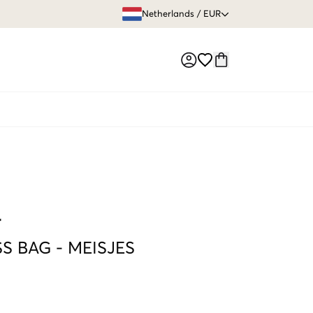
GRATIS VERZEN
Netherlands
/
EUR
Market switch
r
S BAG
-
MEISJES