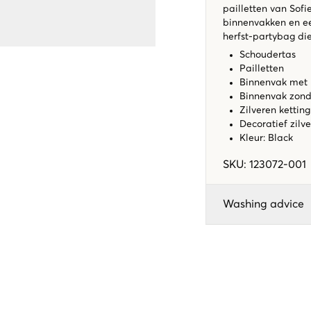
pailletten van Sofi
binnenvakken en ee
herfst-partybag die
Schoudertas
Pailletten
Binnenvak met r
Binnenvak zonde
Zilveren kettin
Decoratief zilve
Kleur: Black
SKU
:
123072-001
Washing advice