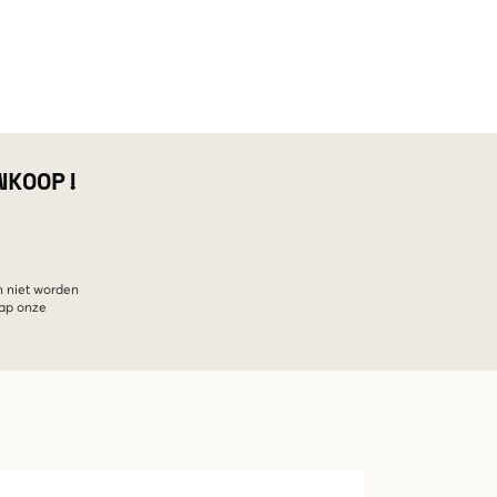
NKOOP!
n niet worden
hap onze