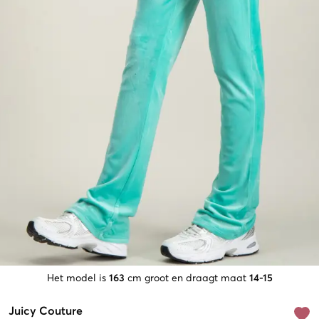
Het model is
163
cm groot en draagt maat
14-15
Juicy Couture