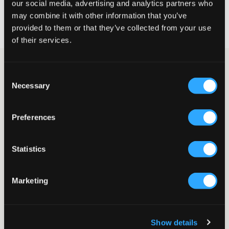
our social media, advertising and analytics partners who
Snelle levering
may combine it with other information that you’ve
Gratis verzending vanaf €69
provided to them or that they’ve collected from your use
Recht op herroeping binnen 60 dagen
of their services.
Turquoise veloursbroek van het populaire Juicy Couture. In de
Consent
taille zit elastiek en rijgkoord en de pijpen zijn uitlopend. Het
Necessary
logo van het merk is gevormd met strassteentjes en op de
Selection
bovenkant van het been geplaatst. Combineer deze gerust
samen met de bijpassende hoodie om een complete set te
Preferences
maken.
Broek
Velours
Statistics
Elastiek
Rijgkoord
Strassteentjes
Marketing
Zijzakken
Achterzakken
Uitlopende pijpen
Kleur: Turquoise
Show details