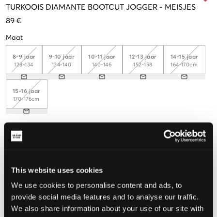
TURKOOIS
DIAMANTE BOOTCUT JOGGER
-
MEISJES
89 €
Maat
8-9 jaar
9-10 jaar
10-11 jaar
12-13 jaar
14-15 jaar
128-134
134-140
140-146
152-158
164-170cm
15-16 jaar
170-176cm
De maat lijkt
Te klein
Perfect
Te groot
This website uses cookies
MAATTABEL
We use cookies to personalise content and ads, to
provide social media features and to analyse our traffic.
KIES EEN MAAT
We also share information about your use of our site with