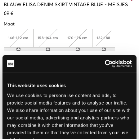
BLAUW
ELISA DENIM SKIRT VINTAGE BLUE
-
MEISJES
69 €
Maat
146-152 cm
158-164 cm
170-176 cm
182-188
De maat lijkt
Te klein
Perfect
Te groot
This website uses cookies
MAATTABEL
We use cookies to personalise content and ads, to
provide social media features and to analyse our traffic.
KIES EEN MAAT
We also share information about your use of our site with
our social media, advertising and analytics partners who
may combine it with other information that you’ve
Snelle levering
Gratis verzending vanaf €69
provided to them or that they’ve collected from your use
Recht op herroeping binnen 60 dagen