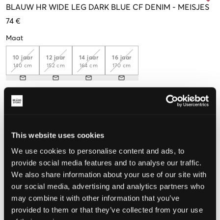
BLAUW
HR WIDE LEG DARK BLUE CF DENIM
-
MEISJES
74 €
Maat
10 jaar
12 jaar
14 jaar
16 jaar
140 cm
152 cm
164 cm
170 cm
De maat lijkt
Te klein
Perfect
Te groot
This website uses cookies
MAATTABEL
We use cookies to personalise content and ads, to
provide social media features and to analyse our traffic.
KIES EEN MAAT
We also share information about your use of our site with
our social media, advertising and analytics partners who
may combine it with other information that you’ve
Snelle levering
Gratis verzending vanaf €69
provided to them or that they’ve collected from your use
Recht op herroeping binnen 60 dagen