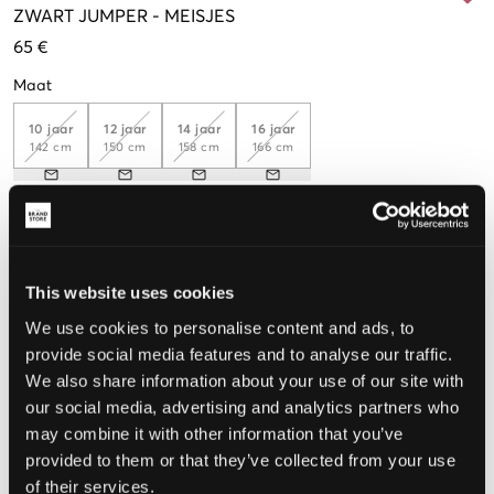
ZWART
JUMPER
-
MEISJES
65 €
Maat
10 jaar
12 jaar
14 jaar
16 jaar
142 cm
150 cm
158 cm
166 cm
De maat lijkt
Te klein
Perfect
Te groot
This website uses cookies
MAATTABEL
We use cookies to personalise content and ads, to
provide social media features and to analyse our traffic.
KIES EEN MAAT
We also share information about your use of our site with
our social media, advertising and analytics partners who
may combine it with other information that you’ve
Snelle levering
provided to them or that they’ve collected from your use
Gratis verzending vanaf €69
of their services.
Recht op herroeping binnen 60 dagen