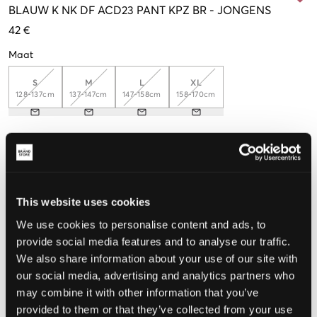
BLAUW
K NK DF ACD23 PANT KPZ BR
-
JONGENS
42 €
Maat
S
M
L
XL
128-137cm
137-147cm
147-158cm
158-170cm
De maat lijkt
Te klein
Perfect
Te groot
This website uses cookies
MAATTABEL
We use cookies to personalise content and ads, to
KIES EEN MAAT
provide social media features and to analyse our traffic.
We also share information about your use of our site with
our social media, advertising and analytics partners who
Snelle levering
may combine it with other information that you’ve
Gratis verzending vanaf €69
provided to them or that they’ve collected from your use
Recht op herroeping binnen 60 dagen