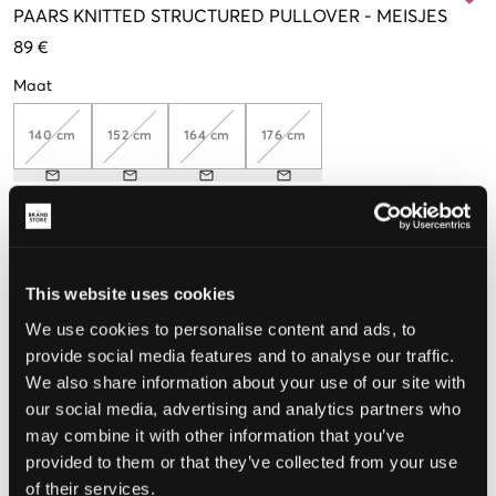
PAARS
KNITTED STRUCTURED PULLOVER
-
MEISJES
89 €
Maat
140 cm
152 cm
164 cm
176 cm
De maat lijkt
Te klein
Perfect
Te groot
This website uses cookies
MAATTABEL
We use cookies to personalise content and ads, to
provide social media features and to analyse our traffic.
KIES EEN MAAT
We also share information about your use of our site with
our social media, advertising and analytics partners who
may combine it with other information that you’ve
Snelle levering
provided to them or that they’ve collected from your use
Gratis verzending vanaf €69
of their services.
Recht op herroeping binnen 60 dagen