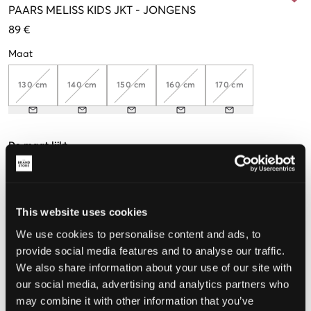
PAARS
MELISS KIDS JKT
-
JONGENS
89 €
Maat
130 cm
140 cm
150 cm
160 cm
170 cm
De maat lijkt
Te klein
Perfect
Te groot
MAATTABEL
This website uses cookies
We use cookies to personalise content and ads, to
KIES EEN MAAT
provide social media features and to analyse our traffic.
We also share information about your use of our site with
Snelle levering
our social media, advertising and analytics partners who
Gratis verzending vanaf €69
may combine it with other information that you’ve
Recht op herroeping binnen 60 dagen