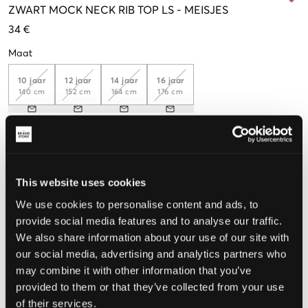
ZWART
MOCK NECK RIB TOP LS
-
MEISJES
34 €
Maat
10 jaar
12 jaar
14 jaar
16 jaar
140 cm
152 cm
164 cm
176 cm
De maat lijkt
Te klein
Perfect
Te groot
This website uses cookies
MAATTABEL
We use cookies to personalise content and ads, to
provide social media features and to analyse our traffic.
KIES EEN MAAT
We also share information about your use of our site with
our social media, advertising and analytics partners who
may combine it with other information that you’ve
Snelle levering
provided to them or that they’ve collected from your use
Gratis verzending vanaf €69
of their services.
Recht op herroeping binnen 60 dagen