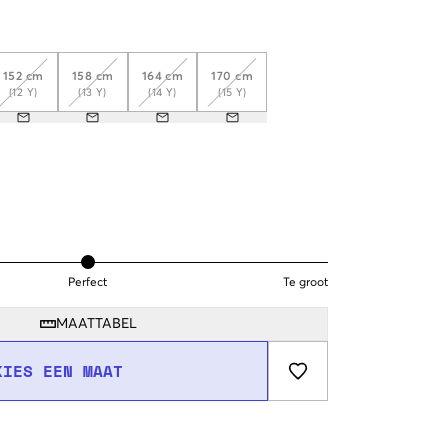
152 cm
158 cm
164 cm
170 cm
(12 Y)
(13 Y)
(14 Y)
(15 Y)
Perfect
Te groot
MAATTABEL
KIES EEN MAAT