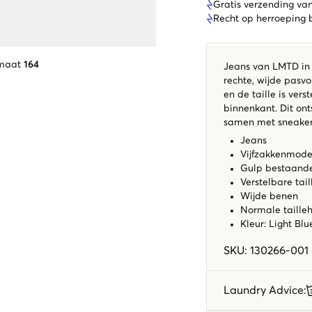
Gratis verzending va
Recht op herroeping
 maat
164
Jeans van LMTD in 
rechte, wijde pasvo
en de taille is ver
binnenkant. Dit ont
samen met sneakers
Jeans
Vijfzakkenmode
Gulp bestaande
Verstelbare tail
Wijde benen
Normale taille
Kleur: Light Bl
SKU
:
130266-001
Laundry Advice
: