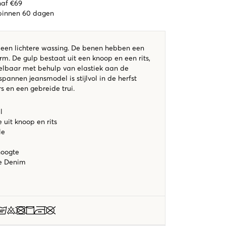
naf €69
 binnen 60 dagen
een lichtere wassing. De benen hebben een
rm. De gulp bestaat uit een knoop en een rits,
stelbaar met behulp van elastiek aan de
spannen jeansmodel is stijlvol in de herfst
 en een gebreide trui.
l
 uit knoop en rits
le
hoogte
ue Denim