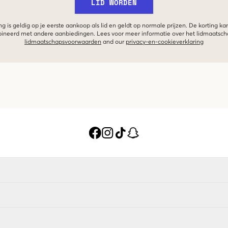
LID WORDEN
g is geldig op je eerste aankoop als lid en geldt op normale prijzen. De korting ka
neerd met andere aanbiedingen. Lees voor meer informatie over het lidmaatsc
lidmaatschapsvoorwaarden
and our
privacy-en-cookieverklaring