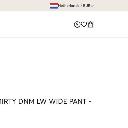
GRATIS VERZEN
Netherlands
/
EUR
Market switch
IRTY DNM LW WIDE PANT
-