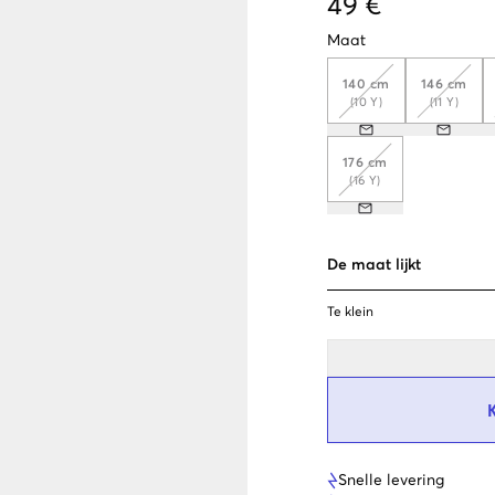
49 €
Maat
140 cm
146 cm
(10 Y)
(11 Y)
176 cm
(16 Y)
De maat lijkt
Te klein
Snelle levering