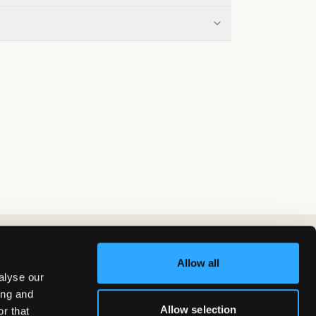
Allow all
alyse our
ing and
Allow selection
r that