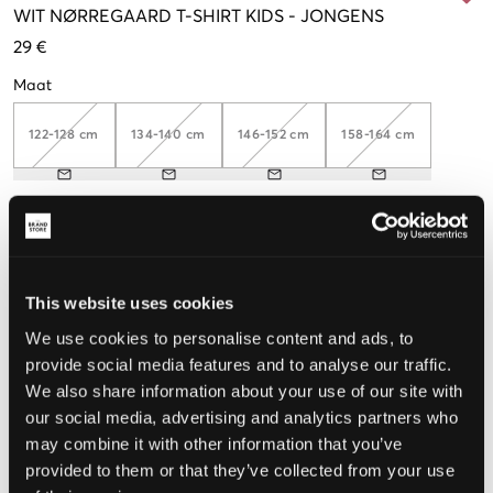
WIT
NØRREGAARD T-SHIRT KIDS
-
JONGENS
29 €
Maat
122-128 cm
134-140 cm
146-152 cm
158-164 cm
De maat lijkt
Te klein
Perfect
Te groot
This website uses cookies
MAATTABEL
We use cookies to personalise content and ads, to
provide social media features and to analyse our traffic.
KIES EEN MAAT
We also share information about your use of our site with
our social media, advertising and analytics partners who
may combine it with other information that you’ve
Snelle levering
Gratis verzending vanaf €69
provided to them or that they’ve collected from your use
Recht op herroeping binnen 60 dagen