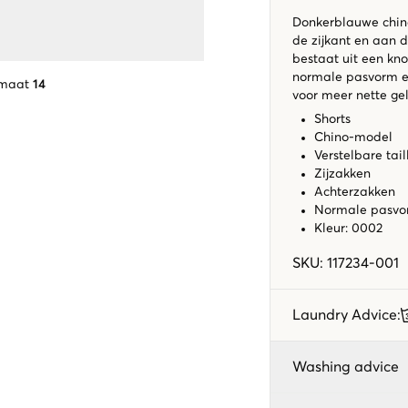
Donkerblauwe chino
de zijkant en aan d
bestaat uit een kn
normale pasvorm en
 maat
14
voor meer nette ge
Shorts
Chino-model
Verstelbare tai
Zijzakken
Achterzakken
Normale pasv
Kleur: 0002
SKU
:
117234-001
Laundry Advice
:
Washing advice