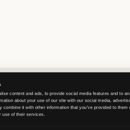
Market switcher
s
ise content and ads, to provide social media features and to an
rmation about your use of our site with our social media, advertis
 combine it with other information that you’ve provided to them o
 use of their services.
Netherlands
/
EUR