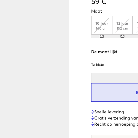
59 €
Maat
10 jaar
12 jaar
140 cm
152 cm
De maat lijkt
Te klein
Snelle levering
Gratis verzending va
Recht op herroeping