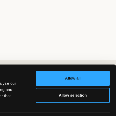
Allow all
alyse our
ing and
Allow selection
r that