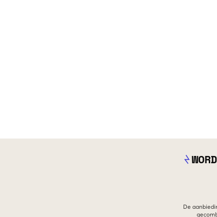
WORD
De aanbiedin
gecombi