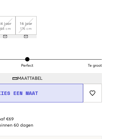
14 jaar
16 jaar
164 cm
176 cm
Perfect
Te groot
MAATTABEL
KIES EEN MAAT
naf €69
 binnen 60 dagen