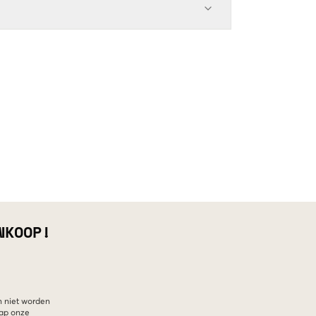
NKOOP!
n niet worden
hap onze