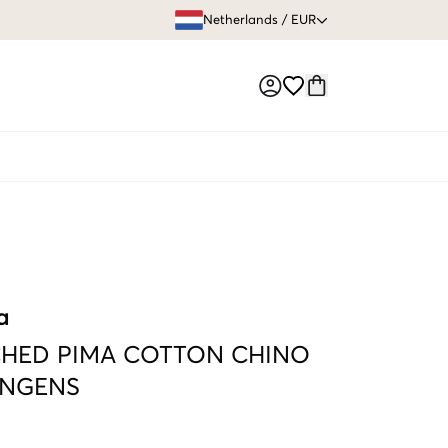
GRATIS VERZEN
Netherlands
/
EUR
Market switch
a
HED PIMA COTTON CHINO
NGENS