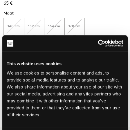
65 €
Maat
140 cm
152 cm
164 cm
170 cm
De maat lijkt
This website uses cookies
Te klein
Perfect
Te groot
We use cookies to personalise content and ads, to
MAATTABEL
provide social media features and to analyse our traffic.
We also share information about your use of our site with
KIES EEN MAAT
our social media, advertising and analytics partners who
may combine it with other information that you’ve
provided to them or that they’ve collected from your use
Snelle levering
Gratis verzending vanaf €69
of their services.
Recht op herroeping binnen 60 dagen