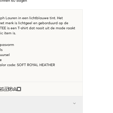
 binnen 60 dagen
lph Lauren in een lichtblauwe tint. Het
het merk is lichtgeel en geborduurd op de
EE is een T-shirt dat nooit uit de mode raakt
c item is.
 pasvorm
ls
uursel
ue
color code
:
SOFT ROYAL HEATHER