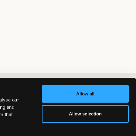
Allow all
alyse our
ing and
Allow selection
r that