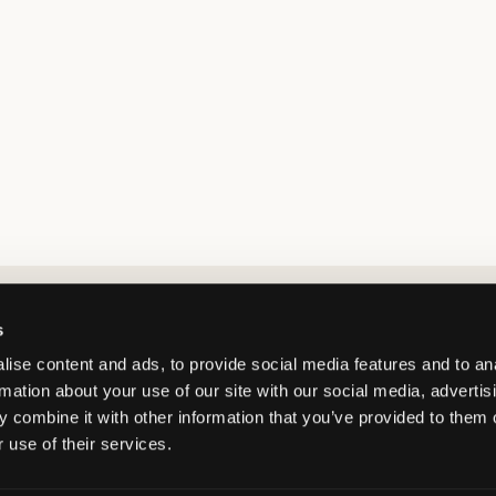
Market switcher
s
ise content and ads, to provide social media features and to an
rmation about your use of our site with our social media, advertis
 combine it with other information that you’ve provided to them o
 use of their services.
Netherlands
/
EUR