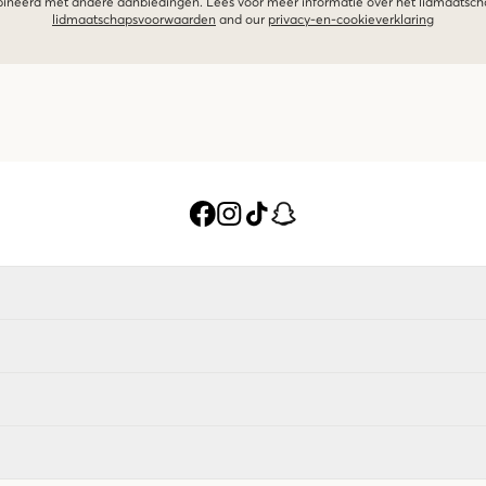
neerd met andere aanbiedingen. Lees voor meer informatie over het lidmaatsc
lidmaatschapsvoorwaarden
and our
privacy-en-cookieverklaring