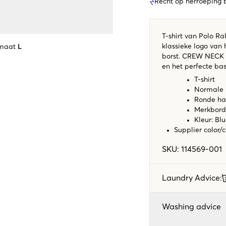
Recht op herroeping
T-shirt van Polo Ra
klassieke logo van 
 maat
L
borst. CREW NECK T
en het perfecte basi
T-shirt
Normale
Ronde ha
Merkbord
Kleur: Bl
Supplier color/
SKU
:
114569-001
Laundry Advice
:
Washing advice