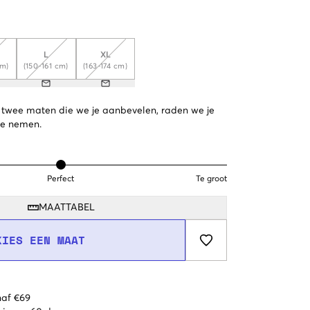
L
XL
cm)
(150-161 cm)
(163-174 cm)
de twee maten die we je aanbevelen, raden we je
te nemen.
Perfect
Te groot
MAATTABEL
KIES EEN MAAT
naf €69