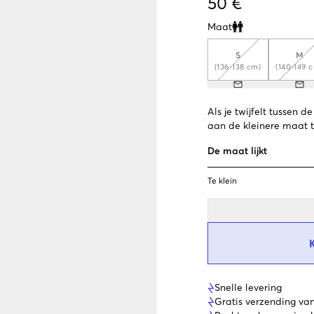
50 €
Maat
Clone modal
S
M
(136-138 cm)
(140-149 
Als je twijfelt tussen 
aan de kleinere maat 
De maat lijkt
Te klein
Snelle levering
Gratis verzending va