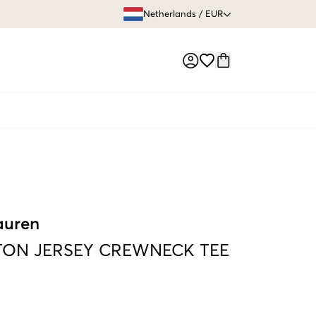
GRATIS VERZEN
Netherlands
/
EUR
Market switch
auren
ON JERSEY CREWNECK TEE