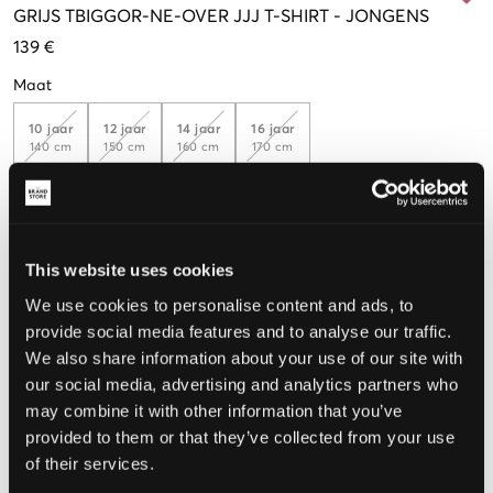
GRIJS
TBIGGOR-NE-OVER JJJ T-SHIRT
-
JONGENS
139 €
Maat
10 jaar
12 jaar
14 jaar
16 jaar
140 cm
150 cm
160 cm
170 cm
De maat lijkt
This website uses cookies
Te klein
Perfect
Te groot
We use cookies to personalise content and ads, to
MAATTABEL
provide social media features and to analyse our traffic.
We also share information about your use of our site with
KIES EEN MAAT
our social media, advertising and analytics partners who
may combine it with other information that you’ve
provided to them or that they’ve collected from your use
Snelle levering
of their services.
Gratis verzending vanaf €69
Recht op herroeping binnen 60 dagen