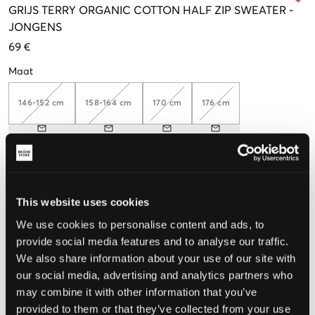
GRIJS
TERRY ORGANIC COTTON HALF ZIP SWEATER
-
JONGENS
69 €
Maat
146-152 cm
158-164 cm
170 cm
176 cm
De maat lijkt
Te klein
Perfect
Te groot
This website uses cookies
We use cookies to personalise content and ads, to
MAATTABEL
provide social media features and to analyse our traffic.
KIES EEN MAAT
We also share information about your use of our site with
our social media, advertising and analytics partners who
may combine it with other information that you’ve
Snelle levering
provided to them or that they’ve collected from your use