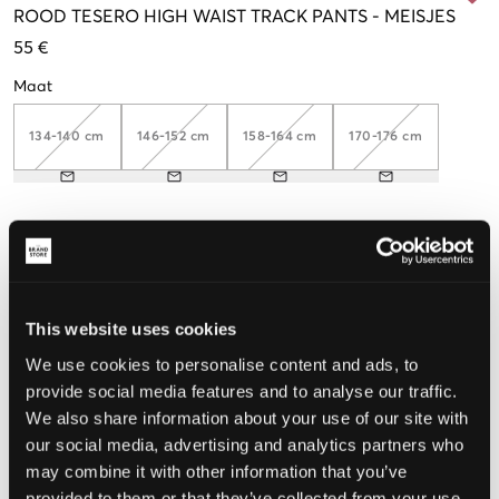
ROOD
TESERO HIGH WAIST TRACK PANTS
-
MEISJES
55 €
Maat
134-140 cm
146-152 cm
158-164 cm
170-176 cm
De maat lijkt
Te klein
Perfect
Te groot
This website uses cookies
We use cookies to personalise content and ads, to
KIES EEN MAAT
provide social media features and to analyse our traffic.
We also share information about your use of our site with
our social media, advertising and analytics partners who
Snelle levering
may combine it with other information that you’ve
Gratis verzending vanaf €69
Recht op herroeping binnen 60 dagen
provided to them or that they’ve collected from your use