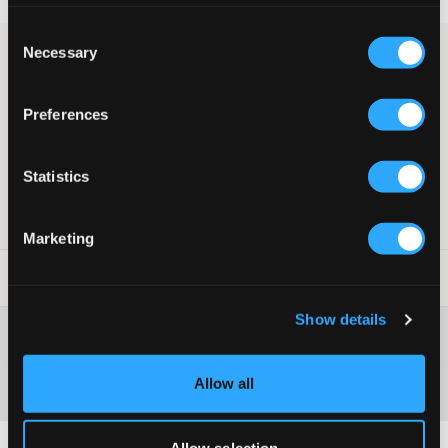
Consent
Necessary
Selection
Broek
Geribd
Achterzak
Preferences
Logo
Elastiek
Wijder uitlopende broekspijpen
Statistics
Kleur: Stony Beige
SKU
:
115395-001
Marketing
Laundry Advice
:
Show details
Washing advice
Allow all
Materiaal