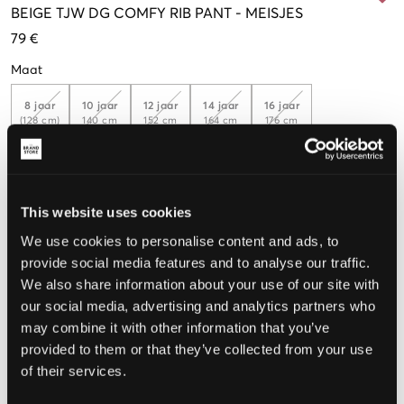
BEIGE
TJW DG COMFY RIB PANT
-
MEISJES
79 €
Maat
8 jaar
10 jaar
12 jaar
14 jaar
16 jaar
(128 cm)
140 cm
152 cm
164 cm
176 cm
De maat lijkt
This website uses cookies
Te klein
Perfect
Te groot
We use cookies to personalise content and ads, to
provide social media features and to analyse our traffic.
MAATTABEL
We also share information about your use of our site with
KIES EEN MAAT
our social media, advertising and analytics partners who
may combine it with other information that you’ve
provided to them or that they’ve collected from your use
Snelle levering
of their services.
Gratis verzending vanaf €69
Recht op herroeping binnen 60 dagen