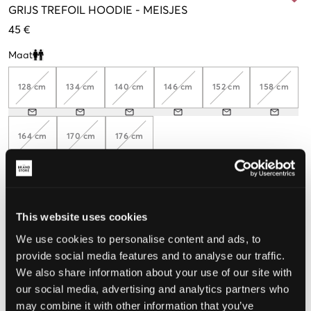
GRIJS
TREFOIL HOODIE
-
MEISJES
45 €
Maat
Clone modal
128 cm
134 cm
140 cm
146 cm
152 cm
158 cm
164 cm
170 cm
176 cm
De maat lijkt
This website uses cookies
Te klein
Perfect
Te groot
We use cookies to personalise content and ads, to
provide social media features and to analyse our traffic.
MAATTABEL
We also share information about your use of our site with
KIES EEN MAAT
our social media, advertising and analytics partners who
may combine it with other information that you’ve