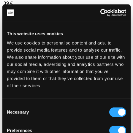
39 €
Maat
134-140 cm
146-152 cm
158-164 cm
170 cm
This website uses cookies
We use cookies to personalise content and ads, to
176 cm
provide social media features and to analyse our traffic.
We also share information about your use of our site with
our social media, advertising and analytics partners who
may combine it with other information that you’ve
De maat lijkt
provided to them or that they’ve collected from your use
of their services.
Te klein
Perfect
Te groot
Consent
KIES EEN MAAT
Necessary
Selection
Preferences
Snelle levering