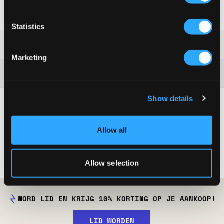
Gratis verzending vanaf €69
Retourneren mag alleen als de verzegeling niet is verbroken
Statistics
SKU
:
126771-002
Marketing
Washing advice
Show details
Allow all
Allow selection
Jongens
TRUNK 3-PACK
WORD LID EN KRIJG 10% KORTING OP JE AANKOOP!
LID WORDEN