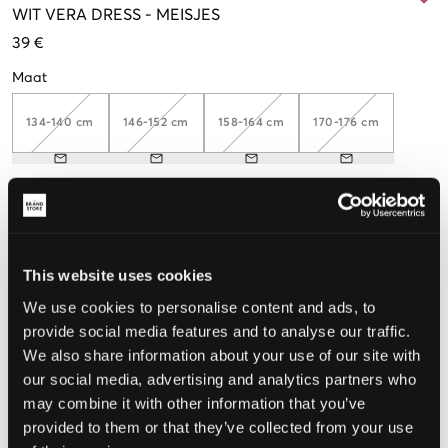
WIT
VERA DRESS
-
MEISJES
39 €
Maat
134-140 cm
146-152 cm
158-164 cm
170-176 cm
De maat lijkt
Te klein
Perfect
Te groot
This website uses cookies
MAATTABEL
We use cookies to personalise content and ads, to
provide social media features and to analyse our traffic.
KIES EEN MAAT
We also share information about your use of our site with
our social media, advertising and analytics partners who
may combine it with other information that you’ve
Snelle levering
Gratis verzending vanaf €69
provided to them or that they’ve collected from your use
Recht op herroeping binnen 60 dagen