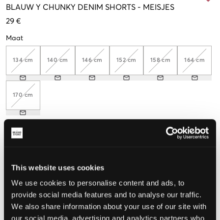
BLAUW
Y CHUNKY DENIM SHORTS
-
MEISJES
29 €
Maat
134 cm
140 cm
146 cm
152 cm
158 cm
164 cm
170 cm
De maat lijkt
Te klein
Perfect
Te groot
This website uses cookies
MAATTABEL
We use cookies to personalise content and ads, to
provide social media features and to analyse our traffic.
KIES EEN MAAT
We also share information about your use of our site with
our social media, advertising and analytics partners who