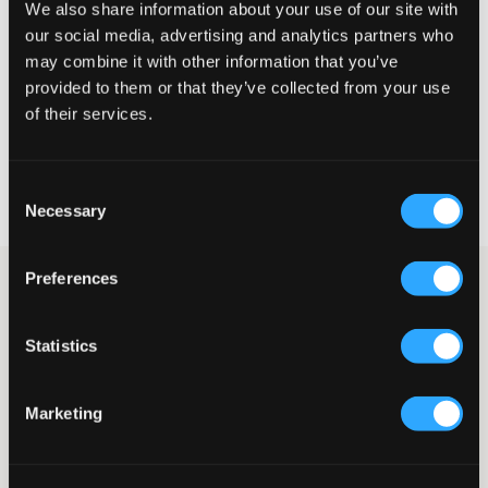
We also share information about your use of our site with
Te klein
Perfect
Te groot
our social media, advertising and analytics partners who
MAATTABEL
may combine it with other information that you’ve
provided to them or that they’ve collected from your use
KIES EEN MAAT
of their services.
Snelle levering
Consent
Gratis verzending vanaf €69
Necessary
Selection
Recht op herroeping binnen 60 dagen
Preferences
Vest van Lyle & Scott in een olijfgroene tint. Het vest is licht
gewatteerd (met polyester) en heeft twee steekzakken en twee
binnenzakken. Het logo van het merk zit op een patch en is op
Statistics
de borst geplaatst. Draag het zoals het is of onder een jas
tijdens de koudere maanden van het jaar.
Vest
Marketing
Rits
Patch
Steekzakken
Binnenzakken