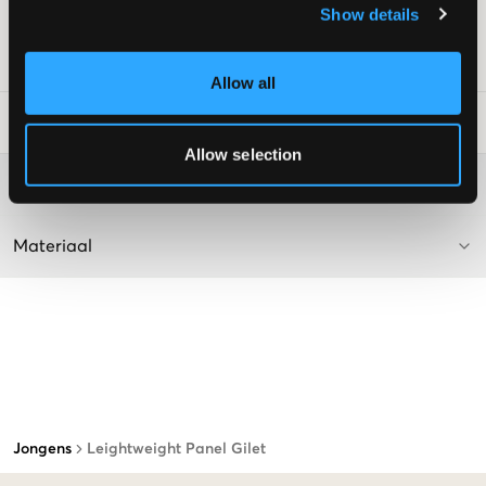
Show details
Kleur: Dark Olive
SKU
:
127606-003
Allow all
Laundry Advice
:
Allow selection
Washing advice
Materiaal
Jongens
Leightweight Panel Gilet