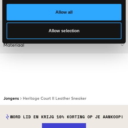
Supplier color/color code
:
WHITE/NEWPORT NAVY PP
Allow all
SKU
:
114244-002
Washing advice
Allow selection
Materiaal
Jongens
Heritage Court II Leather Sneaker
WORD LID EN KRIJG 10% KORTING OP JE AANKOOP!