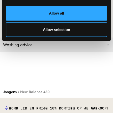
Luchtgaatjes
Zoolhoogte: 3 cm
Rubberen zool
Allow all
Kleur: White
Supplier color/color code
:
WHITE
Allow selection
SKU
:
123800-001
Washing advice
Jongens
New Balance 480
WORD LID EN KRIJG 10% KORTING OP JE AANKOOP!