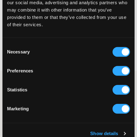
our social media, advertising and analytics partners who
Te klein
Perfect
Te groot
may combine it with other information that you’ve
MAATTABEL
provided to them or that they’ve collected from your use
of their services.
KIES EEN MAAT
Consent
Snelle levering
Necessary
Selection
Gratis verzending vanaf €69
Recht op herroeping binnen 60 dagen
Preferences
De BB480 lifestyle-sneaker is geïnspireerd op het oude
basketbalmodel van New Balance en heeft authentieke details
Statistics
in combinatie met moderne demping. De luchtgaatjes aan de
voorkant zorgen er bovendien voor dat de schoen zeer effectief
ademt. Het bovenwerk van de schoen is van leer en synthetisch
Marketing
materiaal.
Sneakers
Model: BB480
Vetersluiting
Show details