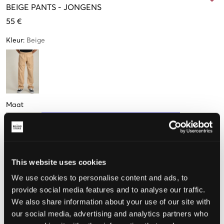
BEIGE
PANTS
-
JONGENS
55 €
Kleur
:
Beige
Maat
140 cm
152 cm
164 cm
170 cm
176 cm
Nog
3
over
This website uses cookies
De maat lijkt
We use cookies to personalise content and ads, to
provide social media features and to analyse our traffic.
Te klein
Perfect
Te groot
We also share information about your use of our site with
our social media, advertising and analytics partners who
MAATTABEL