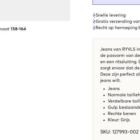
Snelle levering
Gratis verzending va
Recht op herroeping
 maat
158-164
Jeans van RYVLS in 
de pasvorm van de 
en een ritssluiting
zorgt ervoor dat de
Deze zijn perfect a
jeans wilt.
Jeans
Normale taille
Verstelbare tail
Gulp bestaande 
Rechte benen
Kleur: Grijs
SKU
:
127993-002