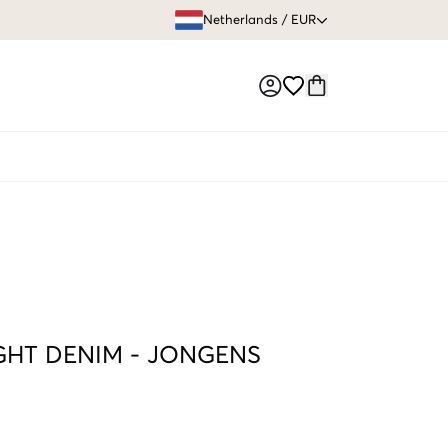
GRATIS VERZEN
Netherlands
/
EUR
Market switch
GHT DENIM
-
JONGENS