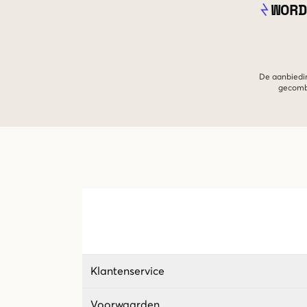
WORD
De aanbiedin
gecombi
Klantenservice
Voorwaarden