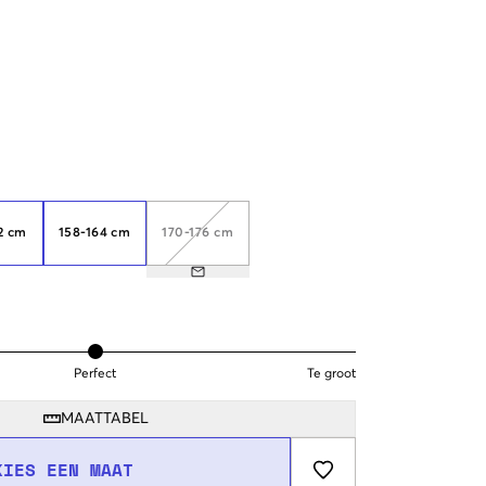
2 cm
158-164 cm
170-176 cm
Perfect
Te groot
MAATTABEL
KIES EEN MAAT