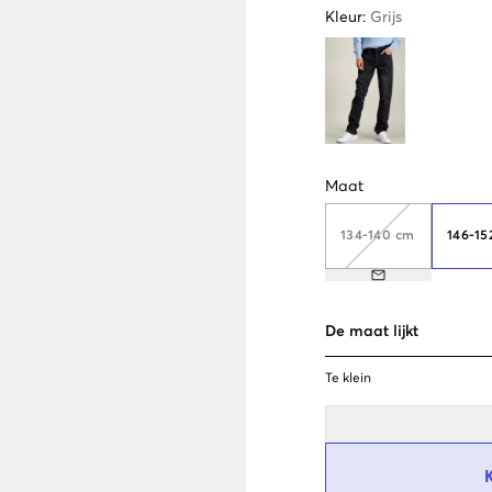
Kleur
:
Grijs
Maat
134-140 cm
146-15
De maat lijkt
Te klein