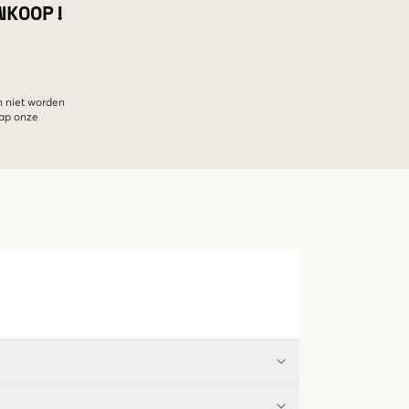
NKOOP!
n niet worden
hap onze