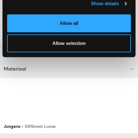
Show details
Supplier color/color code
:
Dark Blue
SKU
:
112766-001
Allow all
Laundry Advice
:
Allow selection
Washing advice
Materiaal
Jongens
GRStreet Loose