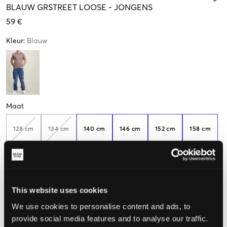
BLAUW
GRSTREET LOOSE
-
JONGENS
59 €
Kleur
:
Blauw
Maat
128 cm
134 cm
140 cm
146 cm
152 cm
158 cm
Weinig
beschikbaar
164 cm
170 cm
176 cm
182 cm
188 cm
This website uses cookies
We use cookies to personalise content and ads, to
provide social media features and to analyse our traffic.
De maat lijkt