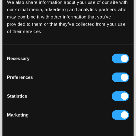
We also share information about your use of our site with
Te klein
Perfect
Te groot
our social media, advertising and analytics partners who
may combine it with other information that you’ve
MAATTABEL
provided to them or that they’ve collected from your use
of their services.
KIES EEN MAAT
Consent
Snelle levering
Necessary
Selection
Gratis verzending vanaf €69
Recht op herroeping binnen 60 dagen
Preferences
Vida jeans van Grunt in een middenblauwe tint.
Vijfzakkenmodel met een wijde pasvorm. De taille is verstelbaar
Statistics
en sluit met een knoop en ritssluiting. Dit jeansmodel is
momenteel absoluut het meest trendy. Combineer het gerust
met een grote hoodie.
Marketing
Jeans
Knoop en gulp
Verstelbare taille
Kleur: Donkerblauw