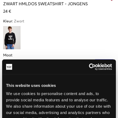
ZWART
HMLDOS SWEATSHIRT
-
JONGENS
24 €
Kleur
:
Zwart
Maat
134 cm
140 cm
146 cm
152 cm
164 cm
176 cm
Nog
2
over
This website uses cookies
De maat lijkt
We use cookies to personalise content and ads, to
provide social media features and to analyse our traffic.
Te klein
Perfect
Te groot
We also share information about your use of our site with
our social media, advertising and analytics partners who
MAATTABEL