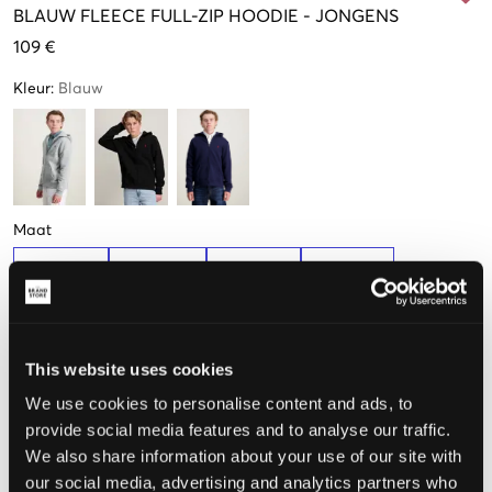
BLAUW
FLEECE FULL-ZIP HOODIE
-
JONGENS
109 €
Kleur
:
Blauw
Maat
S
M
L
XL
(136-138 cm)
(140-149 cm)
(150-161 cm)
(163-174 cm)
De maat lijkt
This website uses cookies
We use cookies to personalise content and ads, to
Te klein
Perfect
Te groot
provide social media features and to analyse our traffic.
We also share information about your use of our site with
MAATTABEL
our social media, advertising and analytics partners who