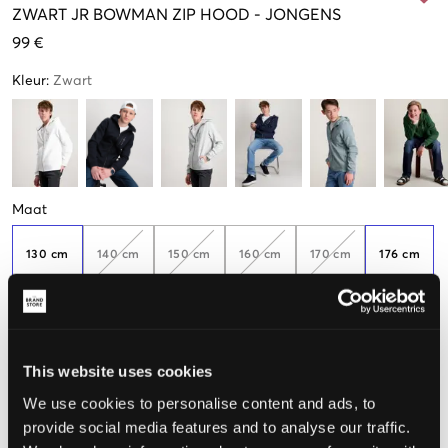
ZWART
JR BOWMAN ZIP HOOD
-
JONGENS
99 €
Kleur
:
Zwart
Maat
130 cm
140 cm
150 cm
160 cm
170 cm
176 cm
De maat lijkt
This website uses cookies
Te klein
Perfect
Te groot
We use cookies to personalise content and ads, to
provide social media features and to analyse our traffic.
MAATTABEL