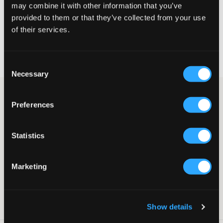
may combine it with other information that you’ve
KIES EEN MAAT
provided to them or that they’ve collected from your use
of their services.
Snelle levering
Gratis verzending vanaf €69
Consent
Recht op herroeping binnen 60 dagen
Necessary
Selection
Donkerblauwe sweatshirt van Tommy Hilfiger. De trui heeft een
Preferences
ronde hals en een ontspannen pasvorm met dropped shoulders.
Geribde boorden zitten onderaan en bij de manchetten. Deze
trui combineert met elke broek/onderdeel.
Statistics
Sweatshirt
Ronde hals
Geribde boorden
Marketing
Ontspannen pasvorm
Dropped shoulders
Kleur: Desert Sky
SKU
:
115160-001
Show details