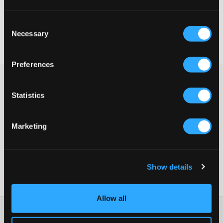
Consent
Snelle levering
Necessary
Selection
Gratis verzending vanaf €69
Recht op herroeping binnen 60 dagen
Preferences
Vlindervormige oorbellen in glanzend roestvrij staal met 14K
goudvergulding van Edblads. De maat is 7X8 mm. Dit zijn
Statistics
perfecte oorbellen voor elke dag. Mis niet dat er ook een
bijpassende ketting is.
Oorbellen
Marketing
Vlindervormig
7X8 mm
Nikkelvrij
Kleur: glanzend roestvrij staal met 14K goudvergulding
Show details
SKU
:
124235-001
Allow all
Washing advice