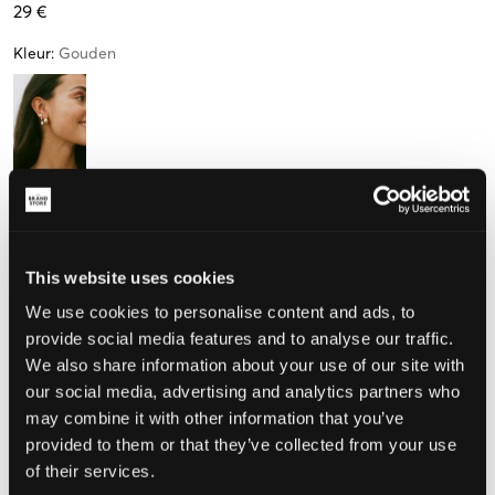
29 €
Kleur
:
Gouden
Maat
One size
This website uses cookies
Nog
3
over
We use cookies to personalise content and ads, to
provide social media features and to analyse our traffic.
De maat lijkt
We also share information about your use of our site with
our social media, advertising and analytics partners who
Te klein
Perfect
Te groot
may combine it with other information that you’ve
provided to them or that they’ve collected from your use
of their services.
KIES EEN MAAT