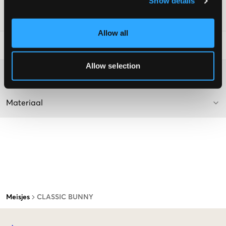
Show details
SKU
:
123194-003
Allow all
Laundry Advice
:
Allow selection
Washing advice
Materiaal
Meisjes
CLASSIC BUNNY