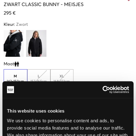
ZWART
CLASSIC BUNNY
-
MEISJES
295 €
Kleur
:
Zwart
Maat
Clone modal
M
L
XL
142-150cm
157-165cm
168-173cm
Nog
2
over
De maat lijkt
This website uses cookies
Te klein
Perfect
Te groot
We use cookies to personalise content and ads, to
provide social media features and to analyse our traffic.
MAATTABEL
We also share information about your use of our site with