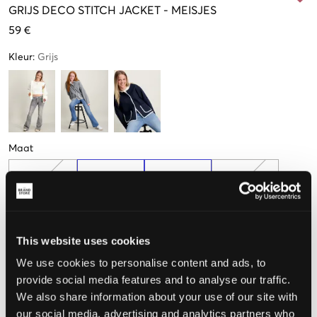
GRIJS
DECO STITCH JACKET
-
MEISJES
59 €
Kleur
:
Grijs
Maat
134-140 cm
146-152 cm
158-164 cm
170-176 cm
Weinig
beschikbaar
This website uses cookies
De maat lijkt
We use cookies to personalise content and ads, to
provide social media features and to analyse our traffic.
Te klein
Perfect
Te groot
We also share information about your use of our site with
our social media, advertising and analytics partners who
MAATTABEL